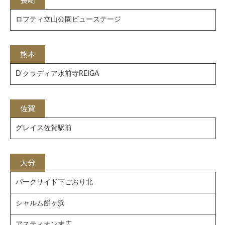
ロフティ立山公園ビューステージ
熊本
D'クラディア水前寺REIGA
佐賀
グレイス佐賀駅前
大分
パークサイド下ごおり北
シャルム餅ヶ浜
アスティオン末広