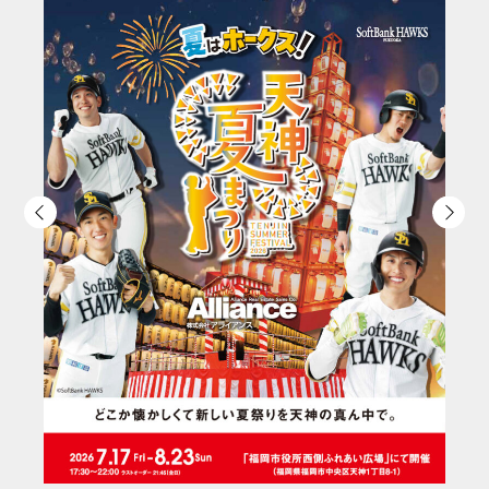
20
「
7
中
2026.07.09
夏季休暇のお知らせ