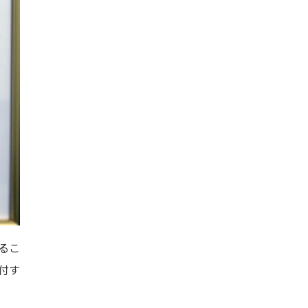
るこ
付す